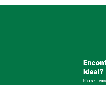
Encont
ideal?
Não se preocu
telefone que u