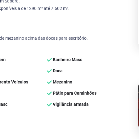
em Sabará.
oníveis a de 1290 m² até 7.602 m².
e mezanino acima das docas para escritório.
Fem
Banheiro Masc
Doca
ento Veículos
Mezanino
Pátio para Caminhões
Masc
Vigilância armada