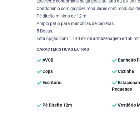
Excelente condomínio de galpões ao lado da BR 381 
Condomínio com galpões modulares com módulos disp
Pé direito mínimo de 12 m
Amplo pátio para manobras de carretas.
5 Docas.
Esta opção com 1.140 m² de armazenagem e 150 m² d
CARACTERÍSTICAS EXTRAS
AVCB
Banheiro 
Copa
Cozinha
Escritório
Estacionam
Pequenos
Pé Direito 12m
Vestiário 