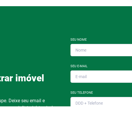
SEU NOME
SEU E-MAIL
rar imóvel
SEU TELEFONE
pe. Deixe seu email e
m especialista irá te ajudar.
Ao informar meus dados, eu concor
de Privacidade
.