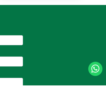
do com a
Política