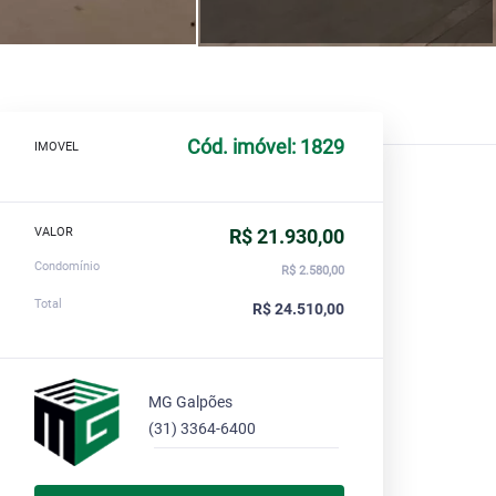
Cód. imóvel: 1829
IMOVEL
VALOR
R$ 21.930,00
Condomínio
R$ 2.580,00
Total
R$ 24.510,00
MG Galpões
(31) 3364-6400