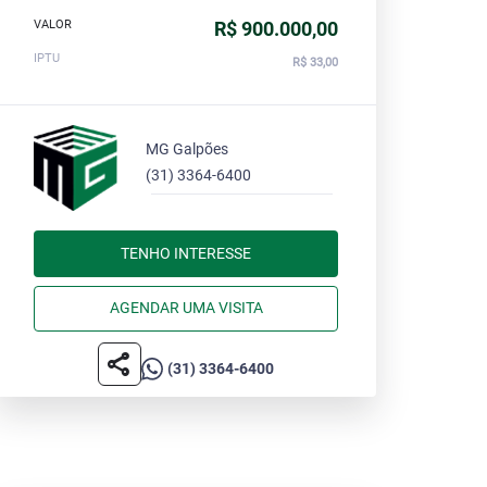
VALOR
R$ 900.000,00
IPTU
R$ 33,00
MG Galpões
(31) 3364-6400
TENHO INTERESSE
AGENDAR UMA VISITA
share
(31) 3364-6400