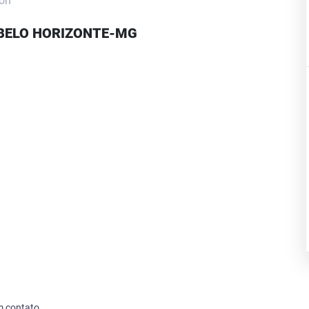
lon
 BELO HORIZONTE-MG
m contato.